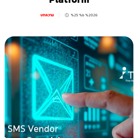
บทความ
%25 %b %2026