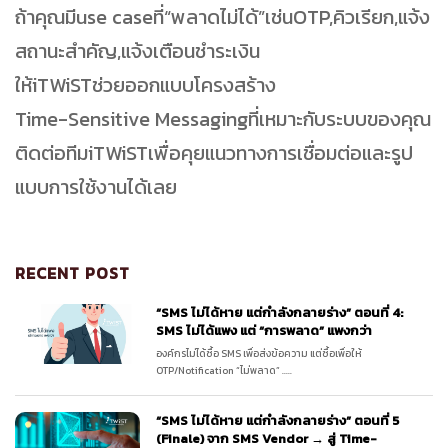
ถ้าคุณมี
use case
ที่
“
พลาดไม่ได้
”
เช่น
OTP,
คิวเรียก
,
แจ้ง
สถานะสำคัญ
,
แจ้งเตือนชำระเงิน
ให้
iTWiST
ช่วยออกแบบโครงสร้าง
Time-Sensitive Messaging
ที่เหมาะกับระบบของคุณ
ติดต่อทีม
iTWiST
เพื่อคุยแนวทางการเชื่อมต่อและรูป
แบบการใช้งานได้เลย
RECENT POST
“SMS ไม่ได้หาย แต่กำลังกลายร่าง” ตอนที่ 4:
SMS ไม่ได้แพง แต่ “การพลาด” แพงกว่า
องค์กรไม่ได้ซื้อ SMS เพื่อส่งข้อความ แต่ซื้อเพื่อให้
OTP/Notification “ไม่พลาด” .....
“SMS ไม่ได้หาย แต่กำลังกลายร่าง” ตอนที่ 5
(Finale) จาก SMS Vendor → สู่ Time-